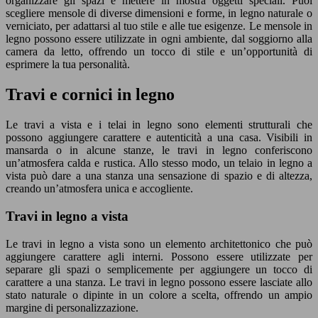
organizzare gli spazi e mettere in mostra oggetti speciali. Puoi
scegliere mensole di diverse dimensioni e forme, in legno naturale o
verniciato, per adattarsi al tuo stile e alle tue esigenze. Le mensole in
legno possono essere utilizzate in ogni ambiente, dal soggiorno alla
camera da letto, offrendo un tocco di stile e un’opportunità di
esprimere la tua personalità.
Travi e cornici in legno
Le travi a vista e i telai in legno sono elementi strutturali che
possono aggiungere carattere e autenticità a una casa. Visibili in
mansarda o in alcune stanze, le travi in legno conferiscono
un’atmosfera calda e rustica. Allo stesso modo, un telaio in legno a
vista può dare a una stanza una sensazione di spazio e di altezza,
creando un’atmosfera unica e accogliente.
Travi in legno a vista
Le travi in legno a vista sono un elemento architettonico che può
aggiungere carattere agli interni. Possono essere utilizzate per
separare gli spazi o semplicemente per aggiungere un tocco di
carattere a una stanza. Le travi in legno possono essere lasciate allo
stato naturale o dipinte in un colore a scelta, offrendo un ampio
margine di personalizzazione.